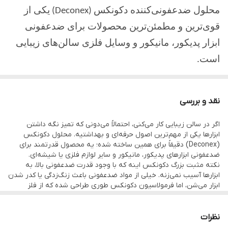
محلول ضدعفونی‌کننده دکونکس
یکی از
(Deconex)
قوی‌ترین و مطمئن‌ترین محصولات برای ضدعفونی
ابزار پدیکور، مانیکور و وسایل فلزی سالن‌های زیبایی
است
.
این محلول با از بین بردن انواع باکتری، قارچ و ویروس،
از انتقال آلودگی بین مشتریان جلوگیری می‌کند و
نقد و بررسی
ایمنی کامل را برای ابزارها فراهم می‌سازد
.
اگر در سالن زیبایی کار می‌کنی، احتمالاً می‌دونی که تمیز نگه داشتن
ابزارها یکی از مهم‌ترین اصول حرفه‌ای و بهداشتیه. محلول دکونکس
فرمولاسیون تخصصی دکونکس بدون آسیب رساندن
(Deconex) دقیقاً برای همین ساخته شده؛ یه محصول قدرتمند برای
به فلز، پلاستیک و شیشه، باعث افزایش طول عمر
ضدعفونی ابزارهای پدیکور، مانیکور و سایر لوازم فلزی یا شیشه‌ای.
نکته مثبت بزرگ دکونکس اینه که با وجود قدرت ضدعفونی بالا، به
ابزارها می‌شود
.
ابزارها آسیب نمی‌زنه. خیلی از مواد ضدعفونی باعث زنگ‌زدگی یا کدر شدن
ابزار می‌شن، اما فرمولاسیون دکونکس طوری طراحی شده که از فلز
اگر در سالن زیبایی یا مرکز پدیکور فعالیت دارید،
محافظت کنه.
استفاده از محلول ضدعفونی دکونکس برای رعایت
بوی نسبتاً ملایمی داره و بعد از استفاده، اثری از لکه یا چسبندگی روی
وسایل باقی نمی‌مونه. سرعت عملکردش هم بالاست؛ در کمتر از ۱۵ دقیقه
نظرات
بهداشت حرفه‌ای ضروری است.
ابزارها کاملاً تمیز و ضدعفونی می‌شن.