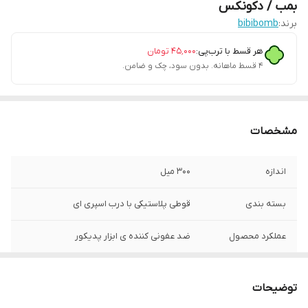
بمب / دکونکس
برند:
bibibomb
هر قسط با ترب‌پی:
۴۵٬۰۰۰
تومان
۴ قسط ماهانه. بدون سود، چک و ضامن.
مشخصات
اندازه
300 میل
بسته بندی
قوطی پلاستیکی با درب اسپری ای
عملکرد محصول
ضد عفونی کننده ی ابزار پدیکور
توضیحات