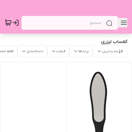
کفساب لیزری
جدیدترین
برندها
قیمت
دسته‌بندی
فقط محص