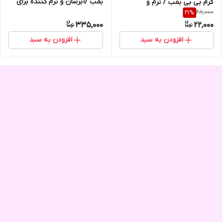
بمب /آبرسان و نرم کننده برای
گرم بی بی بمب / نرم و
28,000
21
%
رفع خشکی پا
خوشبوکننده ی پا
335,000
22,000
افزودن به سبد
افزودن به سبد