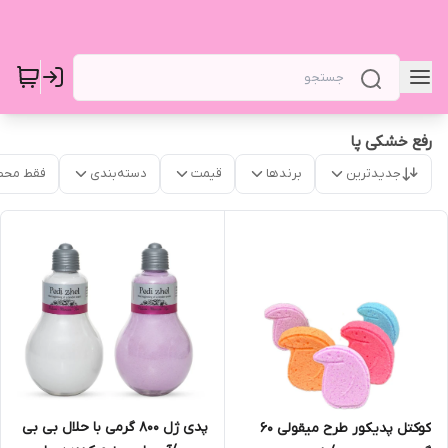
رفع خشکی پا
جدیدترین
برندها
قیمت
دسته‌بندی
فقط محص
پدی ژل 800 گرمی با حلال بی بی
کوکتل پدیکور طرح میقولی 60