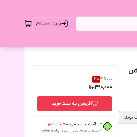
ورود | ثبت‌نام
 روشن
6
%
415,000
390,000
افزودن به سبد خرید
 نوتلا
هر قسط با ترب‌پی:
۹۷٬۵۰۰
تومان
۴ قسط ماهانه. بدون سود، چک و ضامن.