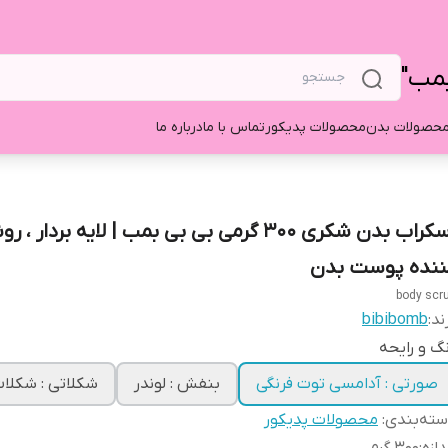
بمب"
حصولات بدن
محصولات پدیکور
تماس با ما
درباره ما
اسکراب بدن شکری 300 گرمی بی بی بمب | لایه بردار ،
ننده پوست بدن
body scr
ند:
bibibomb
گ و رایحه
صورتی : آدامسی توت فرنگی
بنفش : لوندر
شکلاتی : شکلات
ته‌بندی
:
محصولات پدیکور