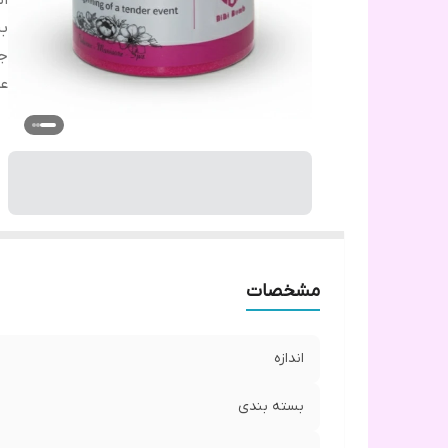
ان
ب
ج
ع
مشخصات
اندازه
بسته بندی