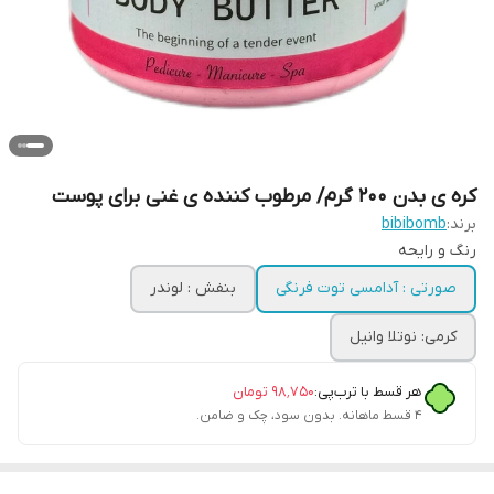
کره ی بدن 200 گرم/ مرطوب کننده ی غنی برای پوست
برند:
bibibomb
رنگ و رایحه
صورتی : آدامسی توت فرنگی
بنفش : لوندر
کرمی: نوتلا وانیل
هر قسط با ترب‌پی:
۹۸٬۷۵۰
تومان
۴ قسط ماهانه. بدون سود، چک و ضامن.