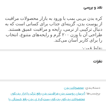
عرضه شده: صورتی (آدامسی توت‌فرنگی)، بنفش
نقد و بررسی
(لوندر) و کرمی (نوتلا وانیل).
کره بدن بی‌بی بمب با ورود به بازار محصولات مراقبت
ویژگی‌های کلیدی
از پوست بدن، گزینه‌ای جذاب برای کسانی است که به
دنبال ترکیبی از نرمی، رایحه و مراقبت عمیق هستند.
وزن
۲۰۰
گرم؛ مناسب استفاده روزانه
طراحی آن با وزن
۲۰۰
گرم و رایحه‌های متنوع، انتخاب
انتخاب رایحه مطابق سلیقه: آدامسی توت‌فرنگی،
را برای کاربر آسان می‌کند.
لوندر یا نوتلا وانیل.
نقاط قوت:
بافت غلیظ و مرطوب‌کننده؛ برای پوست‌های خشک
بافت کره‌ای غلیظ‌تر نسبت به کرم‌ها/لوسیون‌ها:
نظرات
واقعا مفید است.
مناسب برای پوست‌های خشک و شرایطی که پوست
تنوع رایحه؛ امکان انتخاب رایحه‌ای که با سلیقه فردی
نیاز به تغذیه بیشتری دارد.
هماهنگ باشد.
کمک به حفظ سد دفاعی پوست و محافظت در برابر
مناسب مصرف روزانه یا پس از حمام، نه صرفاً
دسته‌بندی
:
محصولات بدن
لحظه‌ای؛ بنابراین به عنوان بخشی از روتین مراقبت
خشکی با ترکیبات مغذی مانند روغن‌های گیاهی
برچسب‌ها :
آبرسان پوست بدن
،
مراقبت بدن
،
رفع ترک پا
،
ابزار پدیکور
،
پوست بدن می‌تواند خوب عمل کند.
محصولات پدیکور
،
پدیکوریست
،
کره ی بدن
،
رفع خستگی پا
نحوه استفاده
نقاط قابل توجه / محدودیت‌ها: