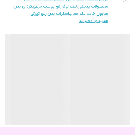
محصولات پدیکور
،
لیف لوفا
،
رفع پوست مرغی
،
کره ی بدن
،
وانیلا (شکلات نوتلا): شیرین و انرژی‌بخش
صابون خامه
،
پک حمام
،
اسکراب بدن
،
رفع تیرگی
،
هدیه ی دخترانه
باربی (آدامسی و توت‌فرنگی): خاص، فانتزی و جذاب
کاربرد :
_روشن کننده ی نواحی تیره ی بدن
_درمان پوست مرغی
_ ضد جوش
_ لایه برداری
_صابون مخصوص شیو بدن
استفاده از این پک باعث می‌شود پوستت نرم، لطیف و مرطوب
شود و بوی ماندگاری روی بدن باقی بماند.
اگر به دنبال یک هدیه خاص و متفاوت هستی، پک حمام بی‌بی بمب