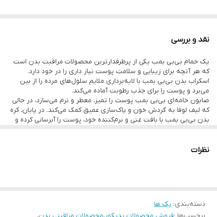
اسکراب بدن
۳۰۰
گرمی
صابون خامه‌ای
۳۰۰
گرمی
نقد و بررسی
کره بدن
۲۰۰
گرمی
پک حمام بی‌بی بمب یکی از پرطرفدارترین محصولات مراقبت بدن است
که هر آنچه برای زیبایی و سلامت پوست نیاز داری را در خود دارد.
یک پروشور برای توضیحات محصولات
اسکراب بدن بی‌بی بمب با لایه‌برداری ملایم سلول‌های مرده را از بین
می‌برد و پوست را برای جذب رطوبت آماده می‌کند.
ترکیبی حرفه‌ای برای مراقبت بدن، آبرسانی پوست و روشن‌تر شدن
صابون خامه‌ای بی‌بی بمب پوست را تمیز، معطر و نرم می‌سازد، در حالی
که لیف لوفا به گردش خون و پاک‌سازی عمیق کمک می‌کند. در پایان، کره
نواحی تیره.
بدن بی‌بی بمب با بافت غنی و نرم‌کننده خود، پوست را آبرسانی کرده و
مانع خشکی می‌شود.
این پک با ترکیبات مغذی و رایحه‌های متنوع خود، برای روتین مراقبت
بدن روزانه ایده‌آل است. ظاهر فانتزی و بوی فوق‌العاده آن نیز باعث
نظرات
پک حمام بی‌بی بمب در سه رایحه دل‌انگیز عرضه
شده تا یکی از محبوب‌ترین گزینه‌ها برای هدیه دادن و استفاده شخصی
باشد.
می‌شود:
دسته‌بندی
:
پک ها
ویولت (لوندر): آرامش‌بخش و مناسب زمان استراحت
برچسب‌ها :
فروش محصولات پدیکور
،
محصولات مراقبتی بدن
،