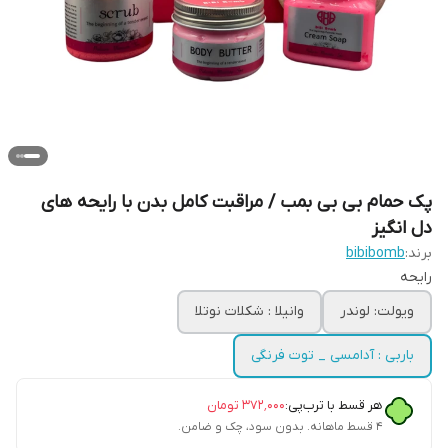
پک حمام بی بی بمب / مراقبت کامل بدن با رایحه های
دل انگیز
برند:
bibibomb
رایحه
ویولت: لوندر
وانیلا : شکلات نوتلا
باربی : آدامسی _ توت فرنگی
هر قسط با ترب‌پی:
۳۷۲٬۰۰۰
تومان
۴ قسط ماهانه. بدون سود، چک و ضامن.