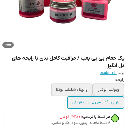
پک حمام بی بی بمب / مراقبت کامل بدن با رایحه های
دل انگیز
برند:
bibibomb
رایحه
ویولت: لوندر
وانیلا : شکلات نوتلا
باربی : آدامسی _ توت فرنگی
هر قسط با ترب‌پی:
۳۷۲٬۰۰۰
تومان
۴ قسط ماهانه. بدون سود، چک و ضامن.