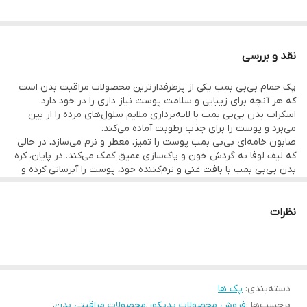
اسکراب بدن
۳۰۰
گرمی
صابون خامه‌ای
۳۰۰
گرمی
نقد و بررسی
کره بدن
۲۰۰
گرمی
پک حمام بی‌بی بمب یکی از پرطرفدارترین محصولات مراقبت بدن است
که هر آنچه برای زیبایی و سلامت پوست نیاز داری را در خود دارد.
یک پروشور برای توضیحات محصولات
اسکراب بدن بی‌بی بمب با لایه‌برداری ملایم سلول‌های مرده را از بین
می‌برد و پوست را برای جذب رطوبت آماده می‌کند.
ترکیبی حرفه‌ای برای مراقبت بدن، آبرسانی پوست و روشن‌تر شدن
صابون خامه‌ای بی‌بی بمب پوست را تمیز، معطر و نرم می‌سازد، در حالی
که لیف لوفا به گردش خون و پاک‌سازی عمیق کمک می‌کند. در پایان، کره
نواحی تیره.
بدن بی‌بی بمب با بافت غنی و نرم‌کننده خود، پوست را آبرسانی کرده و
مانع خشکی می‌شود.
این پک با ترکیبات مغذی و رایحه‌های متنوع خود، برای روتین مراقبت
بدن روزانه ایده‌آل است. ظاهر فانتزی و بوی فوق‌العاده آن نیز باعث
نظرات
پک حمام بی‌بی بمب در سه رایحه دل‌انگیز عرضه
شده تا یکی از محبوب‌ترین گزینه‌ها برای هدیه دادن و استفاده شخصی
باشد.
می‌شود:
دسته‌بندی
:
پک ها
ویولت (لوندر): آرامش‌بخش و مناسب زمان استراحت
برچسب‌ها :
فروش محصولات پدیکور
،
محصولات مراقبتی بدن
،