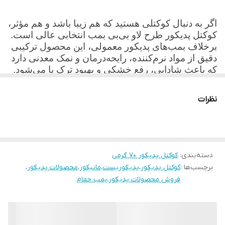
ویژگی‌ها و خواص:
اگر به دنبال کوکتلی هستید که هم زیبا باشد و هم مؤثر،
کوکتل پدیکور طرح لاو بی‌بی بمب انتخابی عالی است.
آبرسان و نرم‌کننده پوست پا
برخلاف بمب‌های پدیکور معمولی، این محصول ترکیبی
دقیق از مواد نرم‌کننده، رایحه‌درمان و نمک معدنی دارد
حاوی روغن‌های طبیعی و نمک دریا
که باعث شادابی، رفع خشکی و بهبود ترک پا می‌شود.
همچنین استفاده منظم از آن به روشن‌تر شدن پوست
کمک به از بین بردن سلول‌های مرده پوست
کف پا و کاهش بوی نامطبوع کمک می‌کند.
نظرات
خوشبوکننده و ضدباکتری طبیعی
مناسب برای استفاده در پدیکور خانگی یا سالن
دسته‌بندی
:
کوکتل پدیکور 70 گرمی
برچسب‌ها :
کوکتل پدیکور
،
پدیکوریست
،
مانیکور
،
محصولات پدیکور
،
طرز استفاده:
فروش محصولات پدیکور
،
بمب حمام
یک عدد کوکتل پدیکور طرح لاو را داخل تشت آب گرم