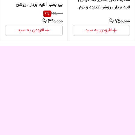
اسکراب بدن شکری500 گرمی |
بی بمب | لایه بردار ، روشن
لایه بردار ، روشن کننده و نرم
کننده پوست بدن
415,000
6
%
کننده ی طبیعی پوست بدن
390,000
750,000
افزودن به سبد
افزودن به سبد